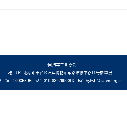
中国汽车工业协会
地 址：北京市丰台区汽车博物馆东路诺德中心11号楼33层
邮 编：100055
电 话：010-63979900
邮 箱：hyfwb@caam.org.cn